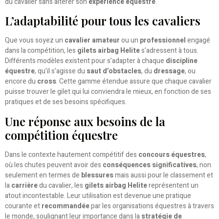
du cavalier sans altérer son
expérience équestre
.
L’adaptabilité pour tous les cavaliers
Que vous soyez un
cavalier amateur
ou un
professionnel
engagé
dans la compétition, les
gilets airbag Helite
s’adressent à tous.
Différents modèles existent pour s’adapter à chaque
discipline
équestre
, qu’il s’agisse du
saut d’obstacles
, du
dressage
, ou
encore du
cross
. Cette gamme étendue assure que chaque cavalier
puisse trouver le gilet qui lui conviendra le mieux, en fonction de ses
pratiques et de ses besoins spécifiques.
Une réponse aux besoins de la
compétition équestre
Dans le contexte hautement compétitif des
concours équestres
,
où les chutes peuvent avoir des
conséquences significatives
, non
seulement en termes de
blessures
mais aussi pour le classement et
la
carrière
du cavalier, les
gilets airbag Helite
représentent un
atout incontestable. Leur utilisation est devenue une pratique
courante et
recommandée
par les organisations équestres à travers
le monde, soulignant leur importance dans la
stratégie de