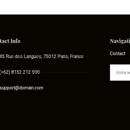
tact Info
Navigat
Contact
45 Rue des Langues, 75012 Paris, France
(+62) 8152 212 590
support@domain.com