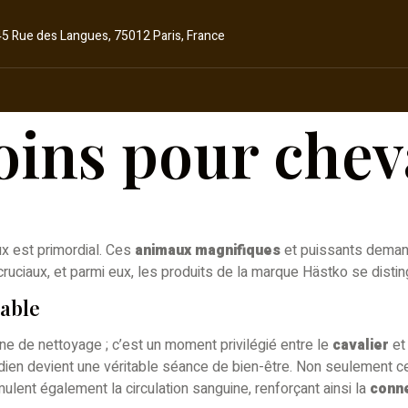
45 Rue des Langues, 75012 Paris, France
oins pour che
 est primordial. Ces
animaux magnifiques
et puissants dema
cruciaux, et parmi eux, les produits de la marque Hästko se distin
nable
e de nettoyage ; c’est un moment privilégié entre le
cavalier
et
ien devient une véritable séance de bien-être. Non seulement ce
mulent également la circulation sanguine, renforçant ainsi la
conn