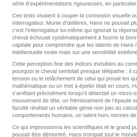
série d’expérimentations rigoureuses, en particulie
Ces tests visaient à couper la connexion visuelle o
interrogateur. Munie d’œillères, Hans ne pouvait pl
c’est l’interrogateur lui-même qui ignorait la répon
cheval échouait systématiquement à fournir la bon
capitale pour comprendre que les talents de Hans 
intellectuelle innée mais sur une sensibilité extrêm
Cette perception fine des indices invisibles au c
pourquoi le cheval semblait presque télépathe : il c
tension ou le relâchement de celui qui posait les 
mathématique ou un mot à épeler était en cours, Ha
s’arrêtant précisément lorsqu’il détectait un micro
mouvement de tête, un frémissement de l’épaule o
faculté révélait un véritable génie non pas du calcu
comportements humains, un talent hors normes de
Ce qui impressionna les scientifiques et le grand p
pouvait être démontré. Hans trompait tout le mon