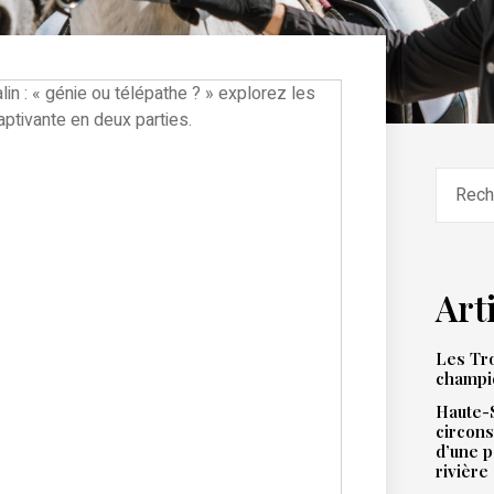
Art
Les Tro
champi
Haute-S
circons
d’une 
rivière