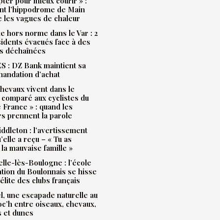
pter pour mieux courir » :
t l’hippodrome de Main
e les vagues de chaleur
e hors norme dans le Var : 2
idents évacués face à des
s déchaînées
 : DZ Bank maintient sa
andation d’achat
hevaux vivent dans le
 comparé aux cyclistes du
 France » : quand les
rs prennent la parole
ddleton : l’avertissement
’elle a reçu – « Tu as
la mauvaise famille »
lle-lès-Boulogne : l’école
ation du Boulonnais se hisse
’élite des clubs français
l, une escapade naturelle au
Loc’h entre oiseaux, chevaux,
s et dunes