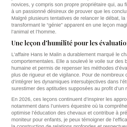
novices, y compris son propre propriétaire qui, au f
à un passionné désireux de prouver que les conclu
Malgré plusieurs tentatives de relancer le débat, la
transformant le “génie” apparent en une leçon magist
l’animal et l’homme.
Une leçon d’humilité pour les évaluatio
L’affaire Hans le Malin a durablement marqué le c
comportementales. Elle a soulevé le voile sur des bia
humaine et permis de repenser les méthodes d’éva
plus de rigueur et de vigilance. Pour de nombreux c
d’intégrer les dynamiques intersubjectives dans l’é
surestimer des aptitudes supposées au profit d’un 
En 2026, ces leçons continuent d’inspirer les appr
notamment dans l’univers équestre où la compréhe
optimise l’éducation des chevaux et contribue à pré
moniteur pour enfants, je peux témoigner de l’effic
la construction de relations profondes et respectueu