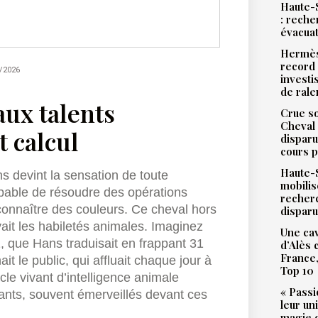
Haute-S
: reche
évacua
Hermès
record 
/2026
investi
de ral
aux talents
Crue so
Cheval 
t calcul
disparu
cours p
Haute-S
 devint la sensation de toute
mobilis
apable de résoudre des opérations
recher
onnaître des couleurs. Ce cheval hors
dispar
it les habiletés animales. Imaginez
Une cav
, que Hans traduisait en frappant 31
d’Alès
France,
t le public, qui affluait chaque jour à
Top 10
le vivant d’intelligence animale
« Passi
fants, souvent émerveillés devant ces
leur un
magie d