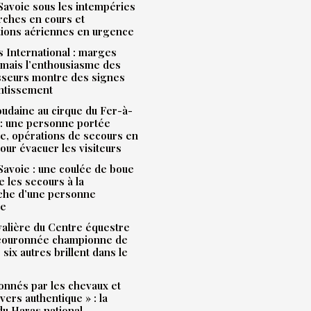
avoie sous les intempéries
rches en cours et
tions aériennes en urgence
 International : marges
mais l’enthousiasme des
sseurs montre des signes
entissement
udaine au cirque du Fer-à-
: une personne portée
e, opérations de secours en
our évacuer les visiteurs
avoie : une coulée de boue
e les secours à la
che d’une personne
ue
alière du Centre équestre
 couronnée championne de
 six autres brillent dans le
onnés par les chevaux et
ivers authentique » : la
u Haras national