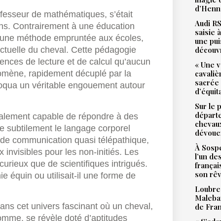
d’Henne
fesseur de mathématiques, s’était
Audi RS
ans. Contrairement à une éducation
saisie 
it une méthode empruntée aux écoles,
une pu
découv
ectuelle du cheval. Cette pédagogie
ences de lecture et de calcul qu’aucun
« Une v
cavali
omène, rapidement décuplé par la
sacrée
voqua un véritable engouement autour
d’équit
Sur le 
départ
également capable de répondre à des
chevaux
re subtilement le langage corporel
dévoue
e de communication quasi télépathique,
À Sospe
invisibles pour les non-initiés. Les
l’un de
urieux que de scientifiques intrigués.
françai
son rê
e équin ou utilisait-il une forme de
Loubres
Malebar
ans cet univers fascinant où un cheval,
de Fra
mme, se révèle doté d’aptitudes