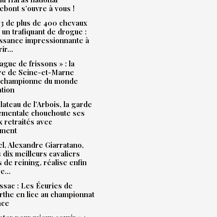
bont s’ouvre à vous !
3 de plus de 400 chevaux
à un trafiquant de drogue :
issance impressionnante à
rir…
ague de frissons » : la
ère de Seine-et-Marne
 championne du monde
ation
plateau de l’Arbois, la garde
ementale chouchoute ses
 retraités avec
ment
l, Alexandre Giarratano,
s dix meilleurs cavaliers
s de reining, réalise enfin
ve…
sac : Les Écuries de
the en lice au championnat
nce