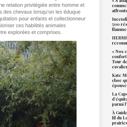
« S’ada
e relation privilégiée entre homme et
commen
affront
es des chevaux lorsqu’on les éduque
uitation pour enfants et collectionneur
Incendi
500 rés
loriser ces habilités animales
flamme
être explorées et comprises.
HERMES
recomm
« Nos c
confort
Tour de
cavalie
Kate Mi
choc qu
épousé 
La Cape
d’équit
parmi l
À Guide
fil du 
prairie