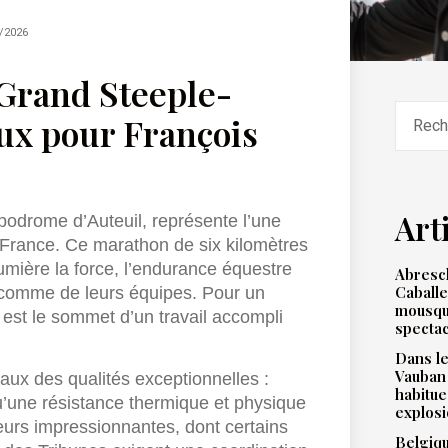
/2026
Grand Steeple-
eux pour François
Art
podrome d’Auteuil, représente l’une
 France. Ce marathon de six kilomètres
mière la force, l’endurance équestre
Abresch
Caballe
 comme de leurs équipes. Pour un
mousqu
 est le sommet d’un travail accompli
spectac
Dans le
Vauban
ux des qualités exceptionnelles :
habitue
qu’une résistance thermique et physique
explos
teurs impressionnantes, dont certains
Belgiqu