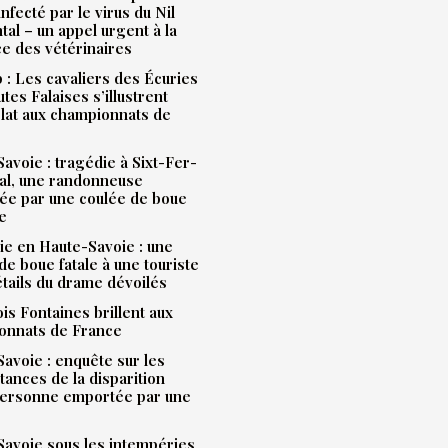
infecté par le virus du Nil
tal – un appel urgent à la
ce des vétérinaires
: Les cavaliers des Écuries
tes Falaises s’illustrent
lat aux championnats de
avoie : tragédie à Sixt-Fer-
al, une randonneuse
ée par une coulée de boue
e
e en Haute-Savoie : une
de boue fatale à une touriste
étails du drame dévoilés
is Fontaines brillent aux
onnats de France
avoie : enquête sur les
tances de la disparition
personne emportée par une
avoie sous les intempéries