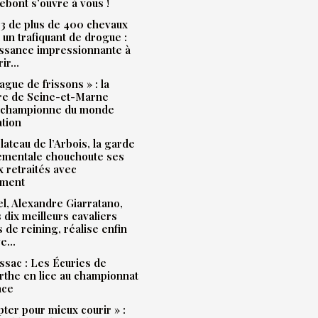
bont s’ouvre à vous !
3 de plus de 400 chevaux
à un trafiquant de drogue :
issance impressionnante à
rir…
ague de frissons » : la
ère de Seine-et-Marne
 championne du monde
ation
plateau de l’Arbois, la garde
ementale chouchoute ses
 retraités avec
ment
l, Alexandre Giarratano,
s dix meilleurs cavaliers
s de reining, réalise enfin
ve…
sac : Les Écuries de
the en lice au championnat
nce
pter pour mieux courir » :