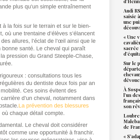
d’Henne
mande plus qu’un simple entraînement
Audi RS
saisie 
une pu
 à la fois sur le terrain et sur le bien-
découv
, où une trentaine d’élèves s’élancent
« Une v
es allures, l’éclat de l’œil ainsi que le
cavali
sacrée
n bonne santé. Le cheval qui paraît
d’équit
r la pression du Grand Steeple-Chase,
Sur le 
urée.
départ
chevaux
rigoureux : consultations tous les
dévoue
régulières du dentiste deux fois par an
À Sospe
mobilité. Ces soins évitent des
l’un de
 carrière d’un cheval, notamment dans
françai
bstacle.
La prévention des blessures
son rê
, où chaque détail compte.
Loubres
Malebar
damental. Le cheval doit considérer
de Fra
ôt comme une opportunité à franchir.
« S’ada
ans les courses préparatoires, vise à