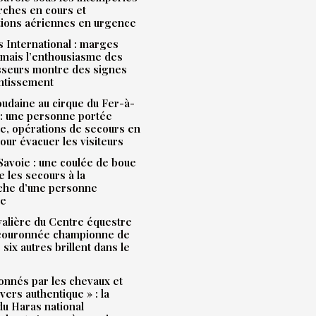
rches en cours et
tions aériennes en urgence
 International : marges
mais l’enthousiasme des
sseurs montre des signes
entissement
udaine au cirque du Fer-à-
: une personne portée
e, opérations de secours en
our évacuer les visiteurs
avoie : une coulée de boue
e les secours à la
che d’une personne
ue
alière du Centre équestre
 couronnée championne de
 six autres brillent dans le
onnés par les chevaux et
ivers authentique » : la
u Haras national