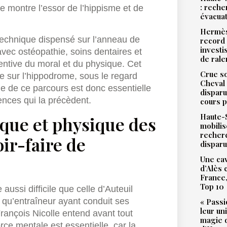
: reche
 montre l’essor de l’hippisme et de
évacua
Hermès
l technique dispensé sur l’anneau de
record 
investi
avec ostéopathie, soins dentaires et
de ral
ttentive du moral et du physique. Cet
Crue so
time sur l’hippodrome, sous le regard
Cheval 
e de ce parcours est donc essentielle
disparu
ences qui la précèdent.
cours p
Haute-S
ique et physique des
mobilis
recher
oir-faire de
dispar
Une cav
d’Alès
France,
Top 10
ussi difficile que celle d’Auteuil
t qu’entraîneur ayant conduit ses
« Passi
leur un
ançois Nicolle entend avant tout
magie d
rce mentale est essentielle, car la