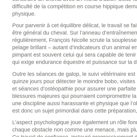
difficulté de la compétition en course hippique de
physique.
Pour parvenir à cet équilibre délicat, le travail se fait
être général du cheval. Sur l’anneau d’entraînement
régulièrement, François Nicolle scrute la souplesse d
pelage brillant – autant d’indicateurs d’un animal e
pimpant est souvent celui qui sera capable de teni
qui exige endurance équestre et puissance sur la d
Outre les séances de galop, le suivi vétérinaire est 
quinze jours pour détecter le moindre bobo, visites 
et séances d’ostéopathie pour assurer une parfaite 
blessures majeures qui pourraient compromettre la
une discipline aussi harassante et physique que l’o
est donc un sujet primordial dans cette préparation
L’aspect psychologique joue également un rôle fon
chaque obstacle non comme une menace, mais plut
Ce travail de confiance, instauré progressivement d