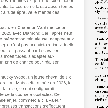
e des Tribunes exigent une coordination
cheval 
idents. La course ne laisse aucun temps
occiden
vigilan
ant à rude épreuve le mental des
Fécamp 
des Hau
ugustin, en Charente-Maritime, cette
avec éc
France
 en 2025 avec Diamond Carl, après neuf
e préparation minutieuse, adaptée aux
Haute-S
à-Chev
ple n’est pas une victoire individuelle
emport
neur, en passant par le cavalier
mortell
es incertitudes, s’adapter aux
Tragédi
un brin de chance pour réaliser
coulée 
– les d
Les Tro
Kentucky Wood, un jeune cheval de six
champi
́paration. Mais cette année en 2026, la
Haute-S
r la mise, ce qui soulignerait
circons
nde de la course à obstacles. Ce
d’une 
rivière
se enjeu commercial : la valeur
breuses transactions s’effectuent
Haute-S