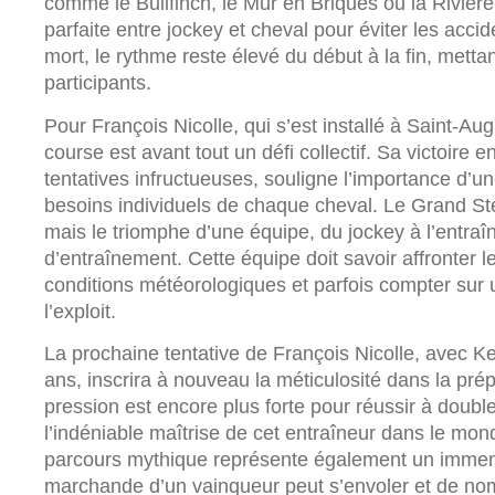
comme le Bullfinch, le Mur en Briques ou la Rivièr
parfaite entre jockey et cheval pour éviter les acc
mort, le rythme reste élevé du début à la fin, mett
participants.
Pour François Nicolle, qui s’est installé à Saint-A
course est avant tout un défi collectif. Sa victoire
tentatives infructueuses, souligne l’importance d’un
besoins individuels de chaque cheval. Le Grand Stee
mais le triomphe d’une équipe, du jockey à l’entraî
d’entraînement. Cette équipe doit savoir affronter l
conditions météorologiques et parfois compter sur 
l’exploit.
La prochaine tentative de François Nicolle, avec 
ans, inscrira à nouveau la méticulosité dans la pre
pression est encore plus forte pour réussir à double
l’indéniable maîtrise de cet entraîneur dans le mo
parcours mythique représente également un immen
marchande d’un vainqueur peut s’envoler et de nom