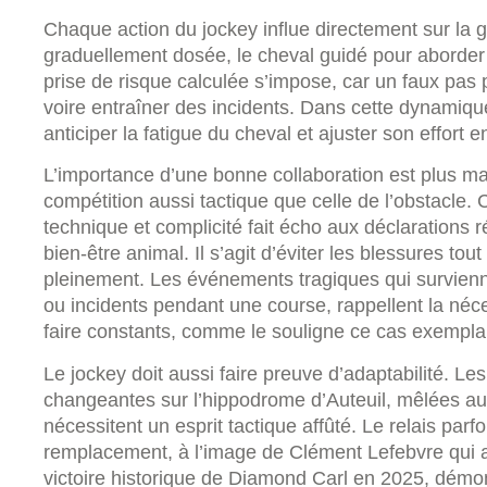
Chaque action du jockey influe directement sur la ges
graduellement dosée, le cheval guidé pour aborde
prise de risque calculée s’impose, car un faux pas
voire entraîner des incidents. Dans cette dynamiq
anticiper la fatigue du cheval et ajuster son effort e
L’importance d’une bonne collaboration est plus m
compétition aussi tactique que celle de l’obstacle. C
technique et complicité fait écho aux déclarations 
bien-être animal. Il s’agit d’éviter les blessures to
pleinement. Les événements tragiques qui survienn
ou incidents pendant une course, rappellent la néce
faire constants, comme le souligne ce cas exempla
Le jockey doit aussi faire preuve d’adaptabilité. L
changeantes sur l’hippodrome d’Auteuil, mêlées au 
nécessitent un esprit tactique affûté. Le relais parf
remplacement, à l’image de Clément Lefebvre qui a b
victoire historique de Diamond Carl en 2025, démontr