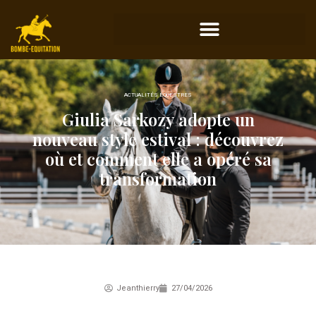
ACTUALITÉS ÉQUESTRES
Giulia Sarkozy adopte un
nouveau style estival : découvrez
où et comment elle a opéré sa
transformation
Jeanthierry
27/04/2026