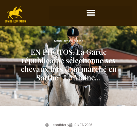
ACTUALITÉS ÉQUESTRES
EN PHOTOS. La Garde
républicaine sélectionne ses
chevaux lors d’un marché en
Sarthe | Le Maine…
Jeanthierry
01/07/2026