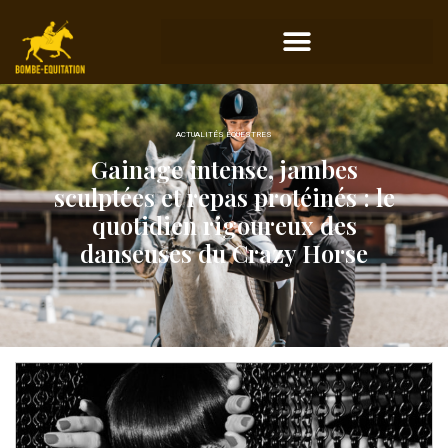
ACTUALITÉS ÉQUESTRES
Gainage intense, jambes
sculptées et repas protéinés : le
quotidien rigoureux des
danseuses du Crazy Horse