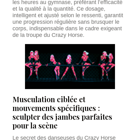
les heures au gymnase, préférant l’efficacité
et la qualité à la quantité. Ce dosage,
intelligent et ajusté selon le ressenti, garantit
une progression régulière sans brusquer le
corps, indispensable dans le cadre exigeant
de la troupe du Crazy Horse.
Musculation ciblée et
mouvements spécifiques :
sculpter des jambes parfaites
pour la scène
Le secret des danseuses du Crazy Horse