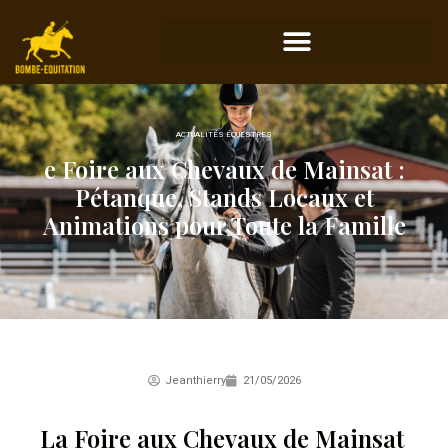
ACTUALITÉS ÉQUESTRES
e Foire aux Chevaux de Mainsat :
Pétanque, Stands Locaux et
Animations pour Toute la Famille
Jeanthierry
21/05/2026
La Foire aux Chevaux de Mainsat