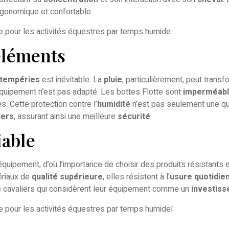
ergonomique et confortable.
 éléments
ntempéries
est inévitable. La
pluie
, particulièrement, peut tran
’équipement n’est pas adapté. Les bottes Flotte sont
imperméab
. Cette protection contre l’
humidité
n’est pas seulement une qu
iers
, assurant ainsi une meilleure
sécurité
.
iable
’équipement, d’où l’importance de choisir des produits résistants 
ériaux de
qualité supérieure
, elles résistent à l’
usure quotidie
es cavaliers qui considèrent leur équipement comme un
investiss