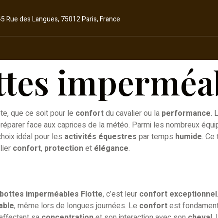
45 Rue des Langues, 75012 Paris, France
ottes imperméa
te, que ce soit pour le
confort
du cavalier ou la
performance
. 
 se préparer face aux caprices de la météo. Parmi les nombreux éq
hoix idéal pour les
activités équestres
par temps
humide
. Ce
lier
confort
,
protection
et
élégance
.
bottes imperméables Flotte
, c’est leur
confort exceptionnel
able
, même lors de longues journées. Le
confort
est fondamenta
 affectant sa
concentration
et son interaction avec son
cheval
.