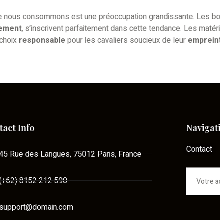
 nous consommons est une préoccupation grandissante. Les bott
nement
, s’inscrivent parfaitement dans cette tendance. Les matér
 choix
responsable
pour les cavaliers soucieux de leur
emprein
tact Info
Navigat
Contact
45 Rue des Langues, 75012 Paris, France
(+62) 8152 212 590
support@domain.com