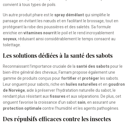
convient à tous types de poils.
Un autre produit phare est le
spray démêlant
qui simplifie le
pansage en évitant les nœuds et en facilitant le brossage, tout en
protégeant la robe des poussières et des saletés. Sa formule
enrichie en
vitamines nourrit
le poil et le rend incroyablement
soyeux
, réduisant ainsi considérablement le temps consacré au
toilettage.
Les solutions dédiées à la santé des sabots
Reconnaissant l’importance cruciale de la
santé des sabots
pour le
bien-être général des chevaux, Farnam propose également une
gamme de produits conçus pour
fortifier
et
protéger
les sabots.
Leur onguent pour sabots, riche en
huiles naturelles
et en
goudron
de Norvège
, aide à préserver l’hydratation naturelle du sabot, le
rendant plus résistant aux
fissures
et aux séparations. De plus, cet
onguent favorise la croissance d’un sabot
sain
, en assurant une
protection optimale
contre l’humidité et les agents pathogènes.
Des répulsifs efficaces contre les insectes