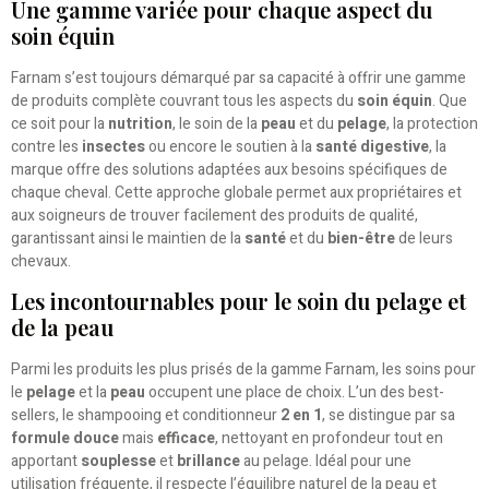
Une gamme variée pour chaque aspect du
soin équin
Farnam s’est toujours démarqué par sa capacité à offrir une gamme
de produits complète couvrant tous les aspects du
soin équin
. Que
ce soit pour la
nutrition
, le soin de la
peau
et du
pelage
, la protection
contre les
insectes
ou encore le soutien à la
santé digestive
, la
marque offre des solutions adaptées aux besoins spécifiques de
chaque cheval. Cette approche globale permet aux propriétaires et
aux soigneurs de trouver facilement des produits de qualité,
garantissant ainsi le maintien de la
santé
et du
bien-être
de leurs
chevaux.
Les incontournables pour le soin du pelage et
de la peau
Parmi les produits les plus prisés de la gamme Farnam, les soins pour
le
pelage
et la
peau
occupent une place de choix. L’un des best-
sellers, le shampooing et conditionneur
2 en 1
, se distingue par sa
formule douce
mais
efficace
, nettoyant en profondeur tout en
apportant
souplesse
et
brillance
au pelage. Idéal pour une
utilisation fréquente, il respecte l’équilibre naturel de la peau et