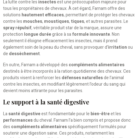
La lutte contre les
insectes
est une préoccupation majeure pour
tous les propriétaires de chevaux. À cet égard, Farnam offre des
solutions
hautement efficaces
, permettant de protéger les chevaux
contre les
mouches
,
moustiques
,
tiques
, et autres parasites. Le
spray répulsif
, véritable produit star de la marque, assure une
protection
longue durée
grâce à sa
formule innovante
. Non
seulement il éloigne efficacement les insectes, mais il prend
également soin de la peau du cheval, sans provoquer d’
irritation
ou
de
dessèchement
.
En outre, Farnam a développé des
compléments alimentaires
destinés à être incorporés à la ration quotidienne des chevaux. Ces
produits visent à renforcer les
défenses naturelles
de l’animal
contre les insectes, en modifiant légèrement l’odeur du sang qui
devient moins attirante pour les parasites.
Le support à la santé digestive
La
santé digestive
est fondamentale pour le
bien-être
et les
performances
du cheval. Farnam l’a bien compris et propose donc
des
compléments alimentaires
spécifiquement formulés pour
soutenir une digestion saine. Ces produits, notamment les