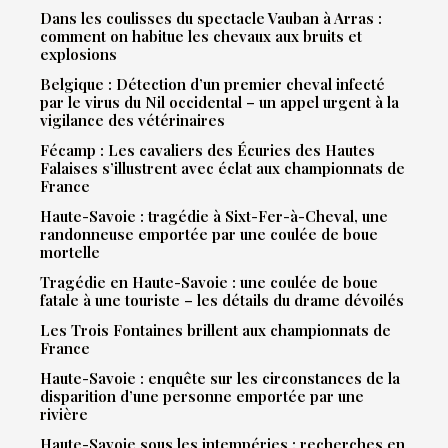
Dans les coulisses du spectacle Vauban à Arras :
comment on habitue les chevaux aux bruits et
explosions
Belgique : Détection d’un premier cheval infecté
par le virus du Nil occidental – un appel urgent à la
vigilance des vétérinaires
Fécamp : Les cavaliers des Écuries des Hautes
Falaises s’illustrent avec éclat aux championnats de
France
Haute-Savoie : tragédie à Sixt-Fer-à-Cheval, une
randonneuse emportée par une coulée de boue
mortelle
Tragédie en Haute-Savoie : une coulée de boue
fatale à une touriste – les détails du drame dévoilés
Les Trois Fontaines brillent aux championnats de
France
Haute-Savoie : enquête sur les circonstances de la
disparition d’une personne emportée par une
rivière
Haute-Savoie sous les intempéries : recherches en