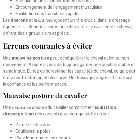
Stimulation de la concentration du cheval
Encouragement de l’engagement musculaire
Facilitation des transitions rapides
Les
éperons
et la
cravache
jouent un rôle crucial dans le dressage
équestre. Ils affinent la communication entre le cavalier et le cheval,
offrant des signaux clairs et précis.
Erreurs courantes à éviter
Une
mauvaise posture
peut déséquilibrer le cheval et limiter son
mouvement. Assurez-vous de toujours garder une position stable et
symétrique. Évitez de surestimer les capacités du cheval, ce qui peut
entraîner frustration et blessures. Un dressage progressif améliore
la confiance et les performances.
Mauvaise posture du cavalier
Une
mauvaise posture
du cavalier compromet l’
équitation
dressage
. Voici des conseils pour corriger cette erreur :
Gardez le dos droit
Équilibrez le poids
Pliez légèrement les genoux