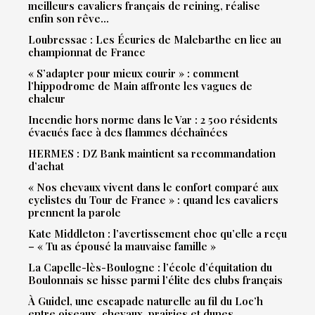
meilleurs cavaliers français de reining, réalise
enfin son rêve…
Loubressac : Les Écuries de Malebarthe en lice au
championnat de France
« S’adapter pour mieux courir » : comment
l’hippodrome de Main affronte les vagues de
chaleur
Incendie hors norme dans le Var : 2 500 résidents
évacués face à des flammes déchaînées
HERMES : DZ Bank maintient sa recommandation
d’achat
« Nos chevaux vivent dans le confort comparé aux
cyclistes du Tour de France » : quand les cavaliers
prennent la parole
Kate Middleton : l’avertissement choc qu’elle a reçu
– « Tu as épousé la mauvaise famille »
La Capelle-lès-Boulogne : l’école d’équitation du
Boulonnais se hisse parmi l’élite des clubs français
À Guidel, une escapade naturelle au fil du Loc’h
entre oiseaux, chevaux, prairies et dunes