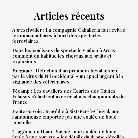
Articles récents
Abreschviller : La compagnie Caballeria fait revivre
les mousquetaires à bord des spectacles
ferroviaires
Dans les coulisses du spectacle Vauban à Arras :
comment on habitue les chevaux aux bruits et
explosions
Belgique : Détection d’un premier cheval infecté
par le virus du Nil occidental – un appel urgent à la
vigilance des vétérinaires
Fécamp : Les cavaliers des Écuries des Hautes
Falaises s’illustrent avec éclat aux championnats de
France
Haute-Savoie : tragédie à Sixt-Fer-à-Cheval, une
randonneuse emportée par une coulée de boue
mortelle
Tragédie en Haute-Savoie : une coulée de boue
fatale à une touriste – les détails du drame dévoilés