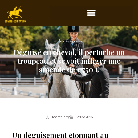
ACTUALITÉS ÉQUESTRES
Déguisé en cheval, il perturbe un
troupeau et se voit infliger une
amende de 1 750 €
Jeanthierry
12/05/2026
Un déguisement étonnant au