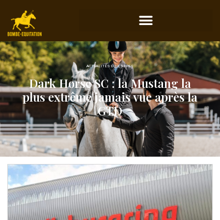
ACTUALITÉS ÉQUESTRES
Dark Horse SC : la Mustang la
plus extrême jamais vue après la
GTD