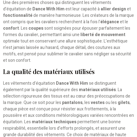
Une des premières choses qui distinguent les vêtements
d’équitation de
Dance With Him
est leur capacité à
allier design
et
fonctionnalité
de manière harmonieuse. Les créateurs de la marque
ont compris que les cavaliers recherchent à la fois l’
élégance
et le
confort
. Les
coupes
sont soignées pour épouser parfaitement les
formes du cavalier, permettant ainsi une
liberté de mouvement
optimale tout en conservant une allure sophistiquée. L’esthétique
n’est jamais laissée au hasard, chaque détail, des coutures aux
motifs, est pensé pour sublimer le cavalier sans négliger sa sécurité
et son confort.
La qualité des matériaux utilisés
Les vêtements d’équitation
Dance With Him
se distinguent
également par la qualité supérieure des
matériaux utilisés
. La
sélection rigoureuse des tissus est au cœur des préoccupations de
la marque. Que ce soit pour les
pantalons
, les
vestes
ou les
gilets
,
chaque pièce est conçue pour résister aux frottements, à la
poussière et aux conditions météorologiques variées rencontrées en
équitation. Les
matériaux techniques
permettent une bonne
respirabilité, essentielle lors d’efforts prolongés, et assurent une
grande durabilité des vêtements. Ce choix de matériaux de haute