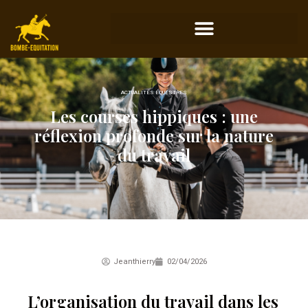
ACTUALITÉS ÉQUESTRES
Les courses hippiques : une
réflexion profonde sur la nature
du travail
Jeanthierry
02/04/2026
L’organisation du travail dans les