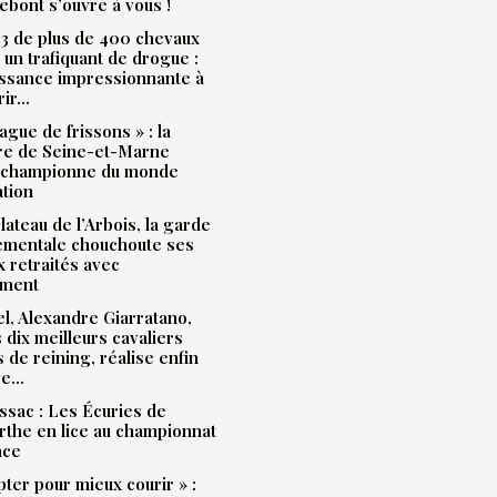
bont s’ouvre à vous !
3 de plus de 400 chevaux
à un trafiquant de drogue :
issance impressionnante à
rir…
ague de frissons » : la
ère de Seine-et-Marne
 championne du monde
ation
plateau de l’Arbois, la garde
ementale chouchoute ses
 retraités avec
ment
l, Alexandre Giarratano,
s dix meilleurs cavaliers
s de reining, réalise enfin
ve…
sac : Les Écuries de
the en lice au championnat
nce
pter pour mieux courir » :