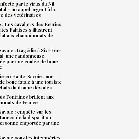
infecté par le virus du Nil
tal – un appel urgent à la
ce des vétérinaires
: Les cavaliers des Écuries
tes Falaises s’illustrent
lat aux championnats de
avoie : tragédie à Sixt-Fer-
al, une randonneuse
ée par une coulée de boue
e
e en Haute-Savoie : une
de boue fatale à une touriste
étails du drame dévoilés
is Fontaines brillent aux
onnats de France
avoie : enquête sur les
tances de la disparition
personne emportée par une
avoie sous les intempéries