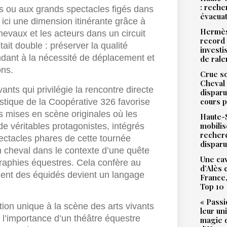
: reche
és ou aux grands spectacles figés dans
évacua
 ici une dimension itinérante grâce à
Hermès
evaux et les acteurs dans un circuit
record 
tait double : préserver la qualité
investi
ondant à la nécessité de déplacement et
de ral
ons.
Crue so
Cheval 
vants qui privilégie la rencontre directe
disparu
cours p
istique de la Coopérative 326 favorise
s mises en scène originales où les
Haute-S
mobilis
 véritables protagonistes, intégrés
recher
pectacles phares de cette tournée
dispar
on cheval dans le contexte d’une quête
Une cav
raphies équestres. Cela confère au
d’Alès
nt des équidés devient un langage
France,
Top 10
« Passi
tion unique à la scène des arts vivants
leur un
e l’importance d’un théâtre équestre
magie d