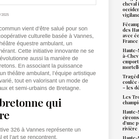
cheval 
occiden
vigilan
/2025
Fécamp 
u commun vient d’être salué pour son
des Hau
avec éc
coopérative culturelle basée à Vannes,
France
théâtre équestre ambulant, un
Haute-S
nérant. Cette initiative innovante ne se
à-Chev
 révolutionne aussi la manière de
emport
 bretons. En associant la puissance
mortell
un théâtre ambulant, l’équipe artistique
Tragédi
varié, tout en valorisant un mode de
coulée 
– les d
aux et semi-urbains de Bretagne.
Les Tro
 bretonne qui
champi
tre
Haute-S
circons
d’une 
rivière
ative 326 à Vannes représente un
 et l’art se rencontrent.
Haute-S