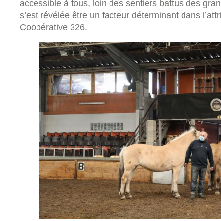
accessible à tous, loin des sentiers battus des gr
s’est révélée être un facteur déterminant dans l’attr
Coopérative 326.