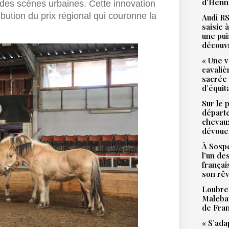
d’Henne
andes scènes urbaines. Cette innovation
ibution du prix régional qui couronne la
Audi RS
saisie 
une pu
découv
« Une v
cavali
sacrée
d’équit
Sur le 
départ
chevaux
dévoue
À Sospe
l’un de
françai
son rê
Loubres
Malebar
de Fra
« S’ada