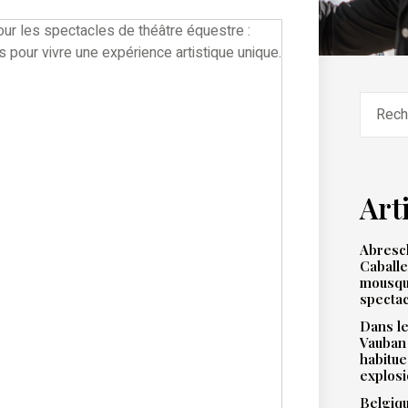
Art
Abresch
Caballe
mousqu
spectac
Dans le
Vauban
habitue
explos
Belgiqu