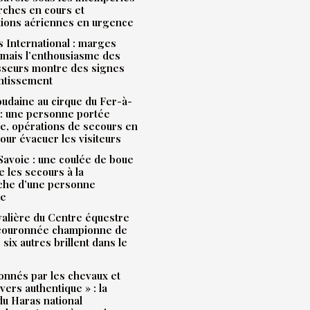
rches en cours et
tions aériennes en urgence
 International : marges
mais l’enthousiasme des
sseurs montre des signes
entissement
udaine au cirque du Fer-à-
: une personne portée
e, opérations de secours en
our évacuer les visiteurs
avoie : une coulée de boue
e les secours à la
che d’une personne
ue
alière du Centre équestre
 couronnée championne de
 six autres brillent dans le
onnés par les chevaux et
ivers authentique » : la
u Haras national