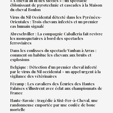
« À cheval au fil des siècles » : un spectacle
éblouissant de pyrotechnie et cascades à la Maison
du cheval Boulon
Virus du Nil Occidental détecté dans les Pyrénées-
Orientales : Trois chevaux infectés et un premier
cas humain signalé
Abreschviller : La compagnie Caballeria fait revivre
les mousquetaires à bord des spectacles
ferroviaires
Dans les coulisses du spectacle Vauban à Arras :
comment on habitue les chevaux aux bruits et
explosions
Belgique : Détection d’un premier cheval infecté
par le virus du Nil occidental – un appel urgent à la
vigilance des vétérinaires
Fécamp : Les cavaliers des Écuries des Hautes
Falaises s’illustrent avec éclat aux championnats de
France
Haute-Savoie : tragédie à Sixt-Fer-à-Cheval, une
randonneuse emportée par une coulée de boue
mortelle