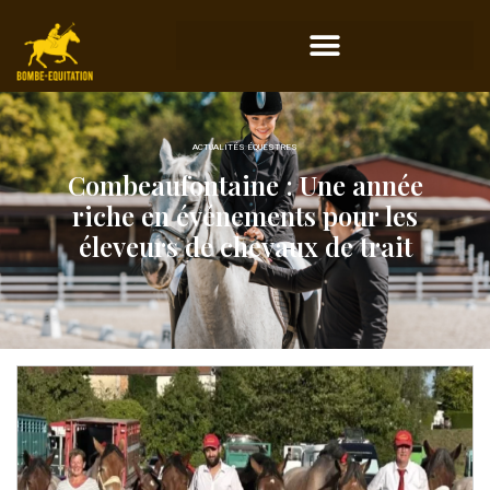
ACTUALITÉS ÉQUESTRES
Combeaufontaine : Une année
riche en événements pour les
éleveurs de chevaux de trait