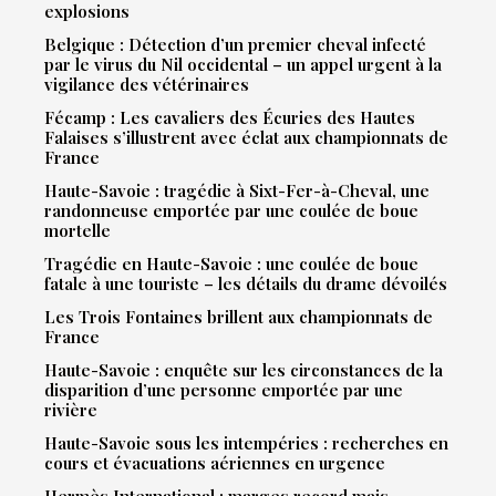
explosions
Belgique : Détection d’un premier cheval infecté
par le virus du Nil occidental – un appel urgent à la
vigilance des vétérinaires
Fécamp : Les cavaliers des Écuries des Hautes
Falaises s’illustrent avec éclat aux championnats de
France
Haute-Savoie : tragédie à Sixt-Fer-à-Cheval, une
randonneuse emportée par une coulée de boue
mortelle
Tragédie en Haute-Savoie : une coulée de boue
fatale à une touriste – les détails du drame dévoilés
Les Trois Fontaines brillent aux championnats de
France
Haute-Savoie : enquête sur les circonstances de la
disparition d’une personne emportée par une
rivière
Haute-Savoie sous les intempéries : recherches en
cours et évacuations aériennes en urgence