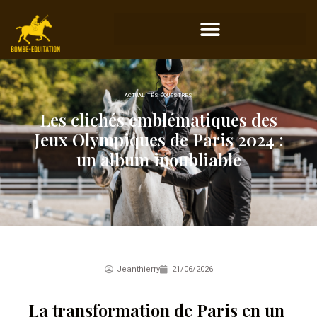
ACTUALITÉS ÉQUESTRES
Les clichés emblématiques des
Jeux Olympiques de Paris 2024 :
un album inoubliable
Jeanthierry
21/06/2026
La transformation de Paris en un