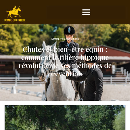
ACTUALITÉS ÉQUESTRES
Chutes et bien-être équin :
comment la filière hippique
révolutionne ses méthodes de
prévention