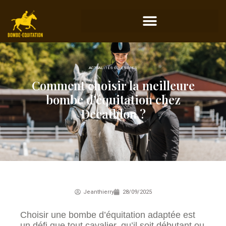
ACTUALITÉS ÉQUESTRES
Comment choisir la meilleure
bombe d’équitation chez
Decathlon ?
Jeanthierry
28/09/2025
Choisir une bombe d’équitation adaptée est
un défi que tout cavalier, qu’il soit débutant ou