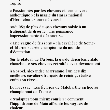
Top 10
« Passionnés par les chevaux et leur univers
authentique » : la magie du Haras national
d’Hennebont s’ouvre à vous !
Audi RS3 de plus de 400 chevaux saisie à un
trafiquant de drogue : une puissance
impressionnante à découvrir…
« Une vague de frissons » : la cavalière de Seine-
et-Marne sacrée championne du monde
d’équitation
Sur le plateau de l’Arbois, la garde départementale
chouchoute ses chevaux retraités avec dévouement
À Sospel, Alexandre Giarratano, l’un des dix
meilleurs cavaliers français de reining, réalise
enfin son rêve…
Loubressac : Les Écuries de Malebarthe en lice au
championnat de France
« S’adapter pour mieux courir » : comment
l’hippodrome de Main affronte les vagues de
chaleur