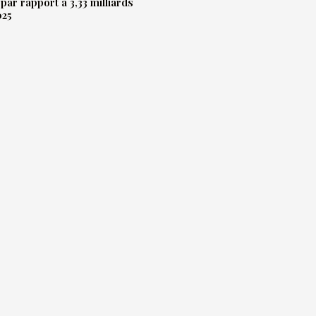
par rapport à 3,33 milliards
025