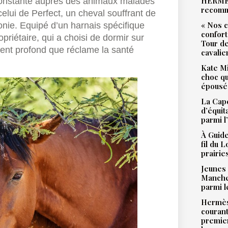
HERMES
constante auprès des animaux malades
recomm
elui de Perfect, un cheval souffrant de
« Nos c
nie. Equipé d’un harnais spécifique
confort
ropriétaire, qui a choisi de dormir sur
Tour de
ment profond que réclame la santé
cavalie
Kate Mi
choc qu
épousé 
La Cape
d’équit
parmi l
À Guide
fil du 
prairie
Jeunes 
Manche 
parmi l
Hermès 
courant
premie