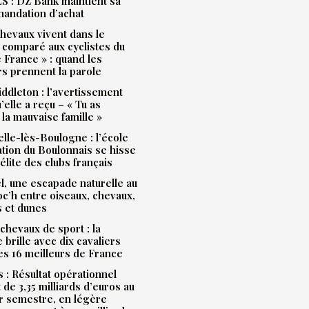
 : DZ Bank maintient sa
andation d’achat
hevaux vivent dans le
 comparé aux cyclistes du
 France » : quand les
rs prennent la parole
ddleton : l’avertissement
’elle a reçu – « Tu as
la mauvaise famille »
lle-lès-Boulogne : l’école
ation du Boulonnais se hisse
’élite des clubs français
l, une escapade naturelle au
Loc’h entre oiseaux, chevaux,
s et dunes
chevaux de sport : la
brille avec dix cavaliers
es 16 meilleurs de France
: Résultat opérationnel
 de 3,35 milliards d’euros au
r semestre, en légère