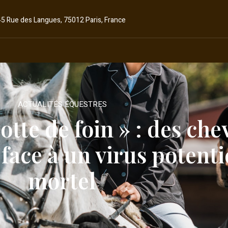
45 Rue des Langues, 75012 Paris, France
ACTUALITÉS ÉQUESTRES
botte de foin » : des ch
 face à un virus potent
mortel