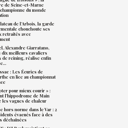
ère de Seine-et-Marne
 championne du monde
ation
plateau de l’Arbois, la garde
ementale chouchoute ses
 retraités avec
ment
l, Alexandre Giarratano,
s dix meilleurs cavaliers
s de reining, réalise enfin
ve…
sac : Les Écuries de
the en lice au championnat
nce
pter pour mieux courir » :
t l’hippodrome de Main
e les vagues de chaleur
e hors norme dans le Var : 2
idents évacués face à des
s déchaînées