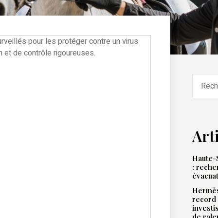
Art
Haute-S
: reche
évacua
Hermès
record 
investi
de ral