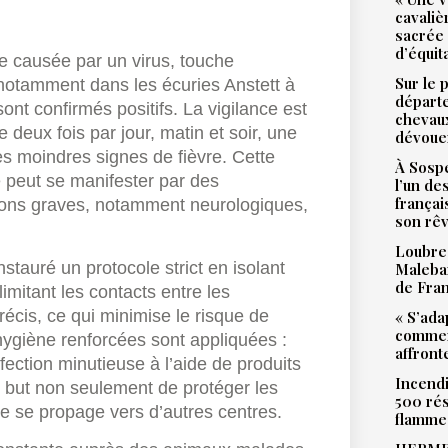
cavali
sacrée
d’équit
e causée par un virus, touche
Sur le 
notamment dans les écuries Anstett à
départ
ont confirmés positifs. La vigilance est
chevaux
 deux fois par jour, matin et soir, une
dévoue
s moindres signes de fièvre. Cette
À Sospe
e peut se manifester par des
l’un de
françai
ions graves, notamment neurologiques,
son rê
Loubres
stauré un protocole strict en isolant
Malebar
de Fra
mitant les contacts entre les
écis, ce qui minimise le risque de
« S’ada
commen
hygiène renforcées sont appliquées :
affront
ection minutieuse à l’aide de produits
Incendi
r but non seulement de protéger les
500 rés
ne se propage vers d’autres centres.
flamme