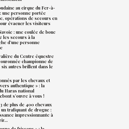
udaine au cirque du Fer-à-
: une personne portée
e, opérations de secours en
our évacuer les visiteurs
avoie : une coulée de boue
e les secours à la
che d’une personne
ue
alière du Centre équestre
 couronnée championne de
 six autres brillent dans le
onnés par les chevaux et
ivers authentique » : la
u Haras national
bont s’ouvre à vous !
3 de plus de 400 chevaux
à un trafiquant de drogue :
issance impressionnante à
rir…
ague de frissons » : la