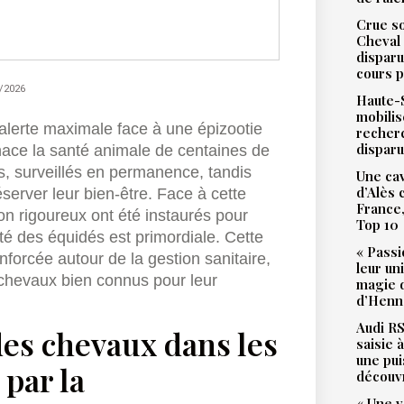
Crue so
Cheval 
disparu
cours p
/2026
Haute-S
mobilis
alerte maximale face à une épizootie
recher
dispar
ace la santé animale de centaines de
s, surveillés en permanence, tandis
Une cav
d’Alès
server leur bien-être. Face à cette
France,
ion rigoureux ont été instaurés pour
Top 10
ité des équidés est primordiale. Cette
« Passi
nforcée autour de la gestion sanitaire,
leur un
chevaux bien connus pour leur
magie d
d’Henne
Audi RS
des chevaux dans les
saisie 
une pu
par la
découv
« Une v