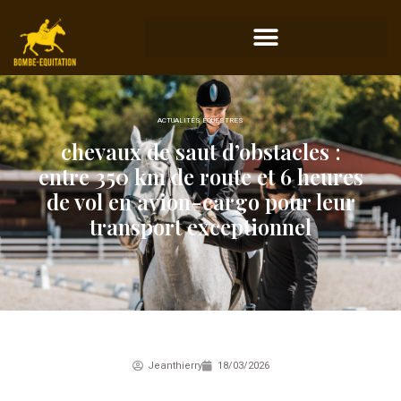
ACTUALITÉS ÉQUESTRES
chevaux de saut d’obstacles :
entre 350 km de route et 6 heures
de vol en avion-cargo pour leur
transport exceptionnel
Jeanthierry
18/03/2026