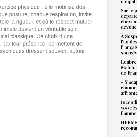
d’équit
exercice physique : elle mobilise des
Sur le 
ue posture, chaque respiration, invite
départ
chevaux
ie la rigueur, et où le respect mutuel
dévoue
nimale devient un véritable soin
À Sospe
dical classique. Ce choix d’une
l’un de
 par leur présence, permettent de
françai
 psychiques dressent souvent autour
son rê
Loubres
Malebar
de Fra
« S’ada
commen
affront
Incendi
500 rés
flamme
HERMES
recomm