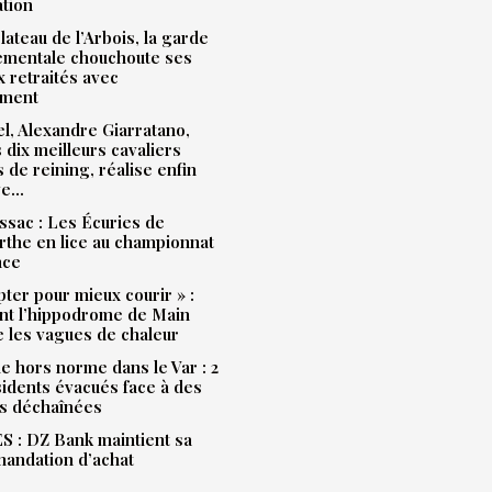
ation
plateau de l’Arbois, la garde
ementale chouchoute ses
 retraités avec
ment
l, Alexandre Giarratano,
s dix meilleurs cavaliers
s de reining, réalise enfin
ve…
sac : Les Écuries de
the en lice au championnat
nce
pter pour mieux courir » :
t l’hippodrome de Main
e les vagues de chaleur
e hors norme dans le Var : 2
idents évacués face à des
s déchaînées
 : DZ Bank maintient sa
andation d’achat