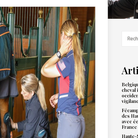
Art
Belgiqu
cheval 
occiden
vigilan
Fécamp 
des Hau
avec éc
France
Haute-S