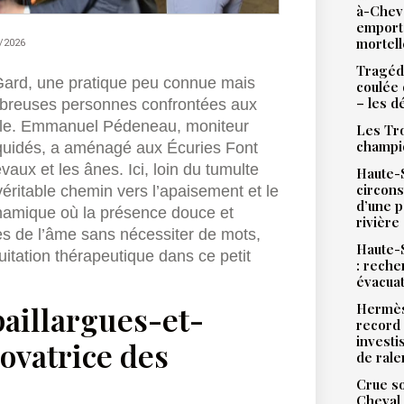
à-Chev
emport
mortell
/2026
Tragédi
u Gard, une pratique peu connue mais
coulée 
– les d
mbreuses personnes confrontées aux
ntale. Emmanuel Pédeneau, moniteur
Les Tro
champi
 équidés, a aménagé aux Écuries Font
aux et les ânes. Ici, loin du tumulte
Haute-S
circons
éritable chemin vers l’apaisement et le
d’une 
ynamique où la présence douce et
rivière
es de l’âme sans nécessiter de mots,
Haute-S
quitation thérapeutique dans ce petit
: reche
évacua
paillargues-et-
Hermès
record 
investi
ovatrice des
de ral
Crue so
Cheval 