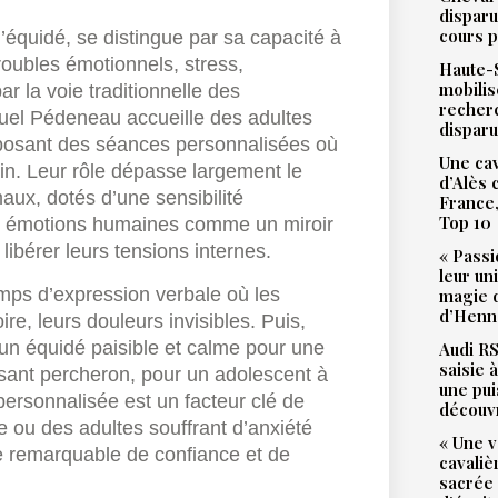
disparu
cours p
’équidé, se distingue par sa capacité à
oubles émotionnels, stress,
Haute-S
mobilis
 la voie traditionnelle des
recher
uel Pédeneau accueille des adultes
dispar
posant des séances personnalisées où
Une cav
in. Leur rôle dépasse largement le
d’Alès
maux, dotés d’une sensibilité
France,
Top 10
les émotions humaines comme un miroir
 libérer leurs tensions internes.
« Passi
leur un
ps d’expression verbale où les
magie d
d’Henne
re, leurs douleurs invisibles. Puis,
 un équidé paisible et calme pour une
Audi RS
saisie 
sant percheron, pour un adolescent à
une pu
personnalisée est un facteur clé de
découv
e ou des adultes souffrant d’anxiété
« Une v
e remarquable de confiance et de
cavali
sacrée