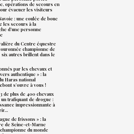
e, opérations de secours en
our évacuer les visiteurs
avoie : une coulée de boue
e les secours à la
che d’une personne
ue
alière du Centre équestre
 couronnée championne de
 six autres brillent dans le
onnés par les chevaux et
ivers authentique » : la
u Haras national
bont s’ouvre à vous !
3 de plus de 400 chevaux
à un trafiquant de drogue :
issance impressionnante à
rir…
ague de frissons » : la
ère de Seine-et-Marne
 championne du monde