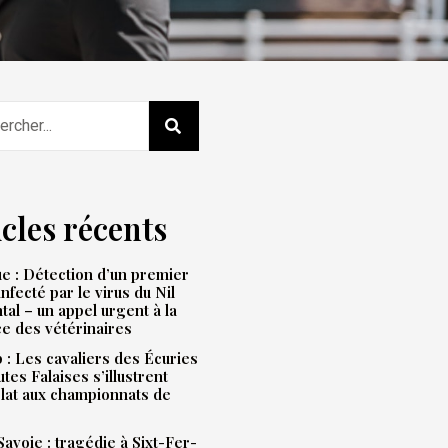
icles récents
e : Détection d’un premier
infecté par le virus du Nil
tal – un appel urgent à la
ce des vétérinaires
: Les cavaliers des Écuries
tes Falaises s’illustrent
lat aux championnats de
avoie : tragédie à Sixt-Fer-