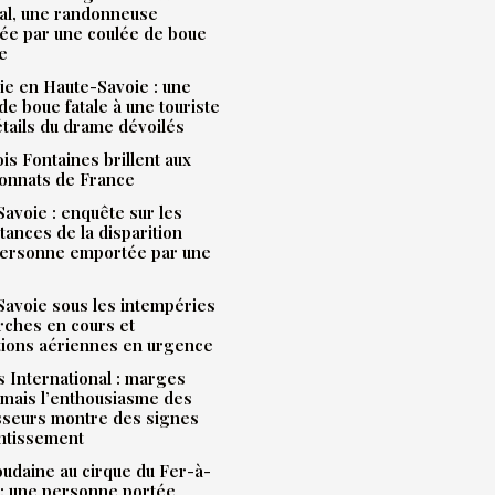
al, une randonneuse
ée par une coulée de boue
e
e en Haute-Savoie : une
de boue fatale à une touriste
étails du drame dévoilés
is Fontaines brillent aux
onnats de France
avoie : enquête sur les
tances de la disparition
personne emportée par une
avoie sous les intempéries
rches en cours et
tions aériennes en urgence
 International : marges
mais l’enthousiasme des
sseurs montre des signes
entissement
udaine au cirque du Fer-à-
: une personne portée