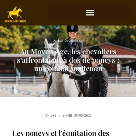
ACTUALITÉS ÉQUESTRES
Au Moyen Âge, les chevaliers
s’affrontaient à dos de poneys :
un combat inattendu
Jeanthierry
01/05/2026
Les poneys et l’équitation des