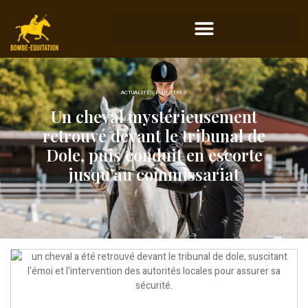
ACTUALITÉS ÉQUESTRES
Un cheval mystérieusement
retrouvé devant le tribunal de
Dole, puis conduit en escorte
jusqu’au commissariat