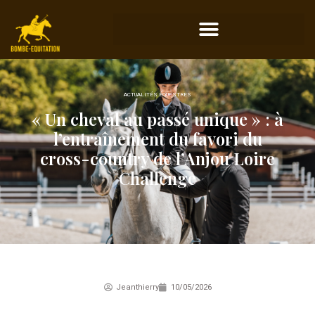
ACTUALITÉS ÉQUESTRES
« Un cheval au passé unique » : à
l’entraînement du favori du
cross-country de l’Anjou Loire
Challenge
Jeanthierry
10/05/2026