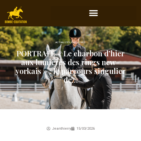
ACTUALITÉS ÉQUESTRES
PORTRAIT. « Le charbon d’hier
aux lumières des rings new-
yorkais » : le parcours singulier
de…
Jeanthierry
15/03/2026