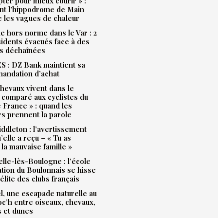
pter pour mieux courir » :
t l’hippodrome de Main
e les vagues de chaleur
e hors norme dans le Var : 2
idents évacués face à des
s déchaînées
 : DZ Bank maintient sa
andation d’achat
hevaux vivent dans le
 comparé aux cyclistes du
 France » : quand les
rs prennent la parole
ddleton : l’avertissement
’elle a reçu – « Tu as
la mauvaise famille »
lle-lès-Boulogne : l’école
ation du Boulonnais se hisse
’élite des clubs français
l, une escapade naturelle au
Loc’h entre oiseaux, chevaux,
s et dunes