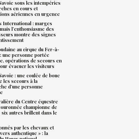
avoie sous les intempéries
rches en cours et
tions aériennes en urgence
 International : marges
mais l’enthousiasme des
sseurs montre des signes
entissement
udaine au cirque du Fer-à-
: une personne portée
e, opérations de secours en
our évacuer les visiteurs
avoie : une coulée de boue
e les secours à la
che d’une personne
ue
alière du Centre équestre
 couronnée championne de
 six autres brillent dans le
onnés par les chevaux et
ivers authentique » : la
u Haras national