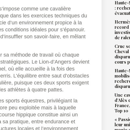
Haute-S
: reche
l s’impose comme une cavalière
évacua
 que dans les exercices techniques du
Hermès
icie d’un environnement propice à la
record 
es conditions idéales pour s’épanouir.
investi
d’insuffler son savoir-faire, en mêlant
de ral
Crue so
Cheval 
er sa méthode de travail où chaque
disparu
stratégiques. Le Lion-d’Angers devient
cours p
l, où elle accueille à la fois des
Haute-S
rris. L’équilibre entre saut d’obstacles
mobilis
recher
lière, puisque ces deux sports exigent
dispar
s athlètes à quatre pattes.
Une cav
d’Alès
s sports équestres, privilégiant la
France,
core peu exploitée mais à laquelle
Top 10
ourse hippique constitue ainsi un
« Passi
à sa pratique, entre endurance et
leur un
ructures locales et l’environnement
magie d