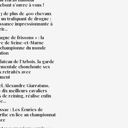
bont s’ouvre à vous !
3 de plus de 400 chevaux
à un trafiquant de drogue :
issance impressionnante à
rir…
ague de frissons » : la
ère de Seine-et-Marne
 championne du monde
ation
plateau de l’Arbois, la garde
ementale chouchoute ses
 retraités avec
ment
l, Alexandre Giarratano,
s dix meilleurs cavaliers
s de reining, réalise enfin
ve…
sac : Les Écuries de
the en lice au championnat
nce