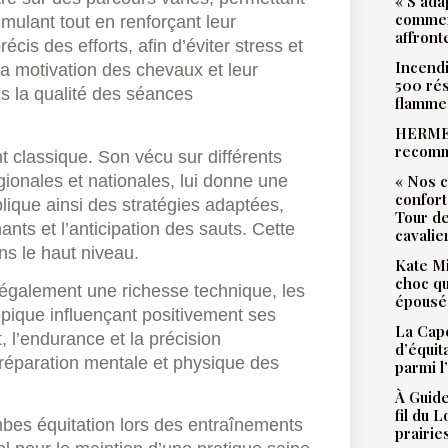
« S’ada
commen
ulant tout en renforçant leur
affront
is des efforts, afin d’éviter stress et
Incendi
a motivation des chevaux et leur
500 rés
s la qualité des séances
flamme
HERMES
recomm
nt classique. Son vécu sur différents
ionales et nationales, lui donne une
« Nos c
confort
ique ainsi des stratégies adaptées,
Tour de
ants et l’anticipation des sauts. Cette
cavalie
ns le haut niveau.
Kate Mi
choc qu
e également une richesse technique, les
épousé 
pique influençant positivement ses
La Cape
, l’endurance et la précision
d’équit
réparation mentale et physique des
parmi l
À Guide
fil du 
mbes équitation lors des entraînements
prairie