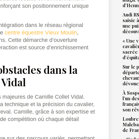
d’Henne
renforçant son positionnement unique
Audi RS
saisie 
ntégration dans le réseau régional
une pu
découv
le
centre équestre Vieux Moulin
,
ns. Cette démarche d’ouverture
« Une v
cavali
teraction est source d’enrichissement
sacrée
d’équit
obstacles dans la
Sur le 
départ
 Vidal
chevaux
dévoue
À Sospe
s majeures de Camille Collet Vidal.
l’un de
françai
 technique et la précision du cavalier,
son rê
val. Camille, grâce à son expertise et
Loubres
s de compétition où chaque détail
Malebar
de Fra
tre sur des parcours variés, permettant