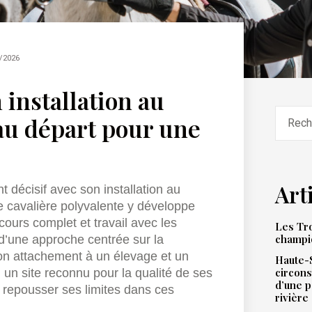
/2026
 installation au
au départ pour une
Art
t décisif avec son installation au
te cavalière polyvalente y développe
cours complet et travail avec les
Les Tro
champi
d’une approche centrée sur la
son attachement à un élevage et un
Haute-S
circons
 un site reconnu pour la qualité de ses
d’une 
e repousser ses limites dans ces
rivière