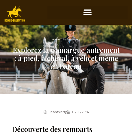
ACTUALITÉS ÉQUESTRES
Explorez la Camargue autrement
: à pied, à cheval, à vélo et même
en bateau
Jeanthierry
10/05/2026
Découverte des remparts