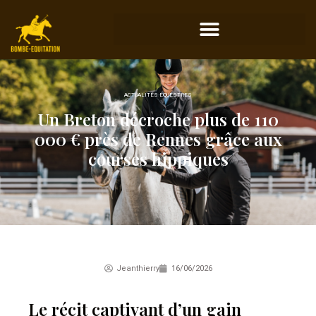
ACTUALITÉS ÉQUESTRES
Un Breton décroche plus de 110
000 € près de Rennes grâce aux
courses hippiques
Jeanthierry
16/06/2026
Le récit captivant d’un gain