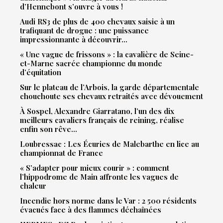
d’Hennebont s’ouvre à vous !
Audi RS3 de plus de 400 chevaux saisie à un
trafiquant de drogue : une puissance
impressionnante à découvrir…
« Une vague de frissons » : la cavalière de Seine-
et-Marne sacrée championne du monde
d’équitation
Sur le plateau de l’Arbois, la garde départementale
chouchoute ses chevaux retraités avec dévouement
À Sospel, Alexandre Giarratano, l’un des dix
meilleurs cavaliers français de reining, réalise
enfin son rêve…
Loubressac : Les Écuries de Malebarthe en lice au
championnat de France
« S’adapter pour mieux courir » : comment
l’hippodrome de Main affronte les vagues de
chaleur
Incendie hors norme dans le Var : 2 500 résidents
évacués face à des flammes déchaînées