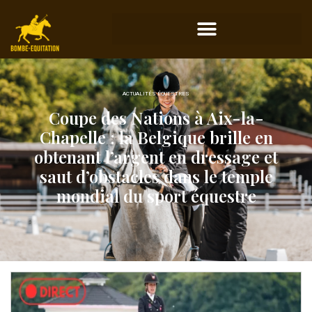
ACTUALITÉS ÉQUESTRES
Coupe des Nations à Aix-la-
Chapelle : la Belgique brille en
obtenant l’argent en dressage et
saut d’obstacles dans le temple
mondial du sport équestre