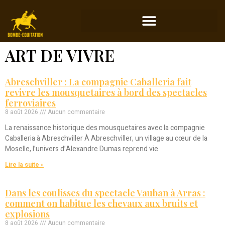
ART DE VIVRE
Abreschviller : La compagnie Caballeria fait
revivre les mousquetaires à bord des spectacles
ferroviaires
8 août 2026
Aucun commentaire
La renaissance historique des mousquetaires avec la compagnie
Caballeria à Abreschviller À Abreschviller, un village au cœur de la
Moselle, l’univers d’Alexandre Dumas reprend vie
Lire la suite »
Dans les coulisses du spectacle Vauban à Arras :
comment on habitue les chevaux aux bruits et
explosions
8 août 2026
Aucun commentaire