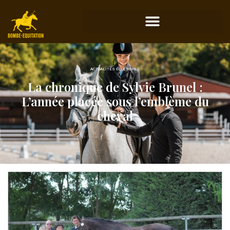
ACTUALITÉS ÉQUESTRES
La chronique de Sylvie Brunel :
L’année placée sous l’emblème du
cheval