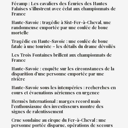
Fécamp : Les cavaliers des Écuries des Hautes
Falaises s’illustrent avec éclat aux championnats de
France
Haute-Savoie : tragédie à Sixt-Fer-à-Cheval, une
randonneuse emportée par une coulée de boue
mortelle
Tragédie en Haute-Savoie : une coulée de boue
fatale à une touriste – les détails du drame dévoilés
Les Trois Fontaines brillent aux championnats de
France
Haute-Savoie : enquête sur les circonstances de la
disparition d’une personne emportée par une
rivière
Haute-Savoie sous les intempéries : recherches en
cours et évacuations aériennes en urgence
Hermès International : marges record mais
l’enthousiasme des investisseurs montre des
signes de ralentissement
Crue soudaine au cirque du Fer-à-Cheval : une
personne portée disparue, opérations de secours